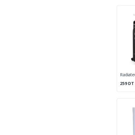
259
DT