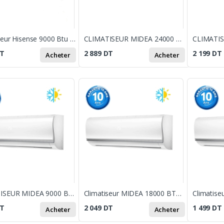
Climatiseur Hisense 9000 Btu / Chaud & Froid / ON / OFF
CLIMATISEUR MIDEA 24000 BTU INVERTER CHAUD & FROID
T
2 889
DT
2 199
DT
Acheter
Acheter
CLIMATISEUR MIDEA 9000 BTU INVERTER CHAUD & FROID / WIFI
Climatiseur MIDEA 18000 BTU Chaud & Froid - Blanc
T
2 049
DT
1 499
DT
Acheter
Acheter