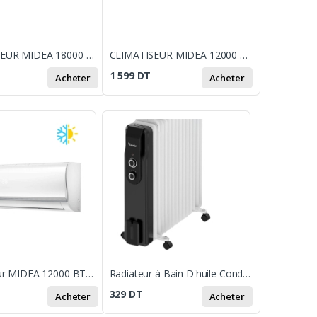
CLIMATISEUR MIDEA 18000 BTU INVERTER CHAUD & FROID / WIFI
CLIMATISEUR MIDEA 12000 BTU INVERTER CHAUD & FROID
1 599
DT
Acheter
Acheter
Climatiseur MIDEA 12000 BTU Chaud & Froid - Blanc
Radiateur à Bain D'huile Condor 13 Eléments 2600W Blanc &Noir
329
DT
Acheter
Acheter