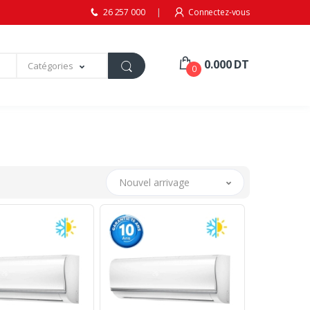
26 257 000
Connectez-vous
0.000 DT
Catégories
0
Nouvel arrivage