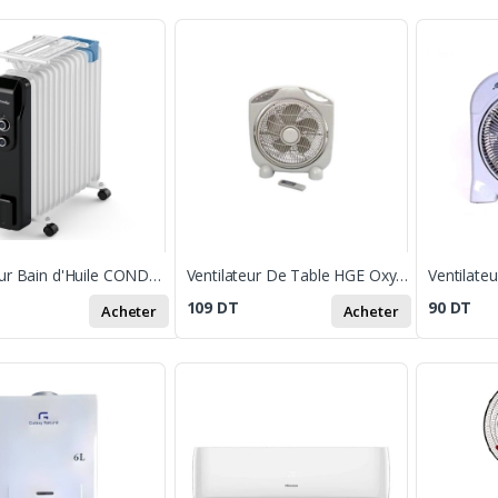
Radiateur Bain d'Huile CONDOR /11 Éléments / 2500W / Blanc
Ventilateur De Table HGE Oxygène Plus 60W Avec Commande
Ventilate
109
DT
90
DT
Acheter
Acheter