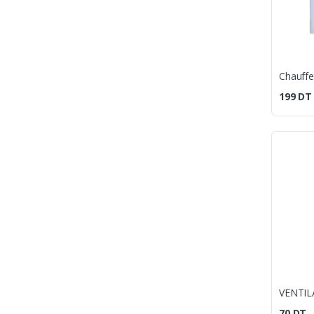
199
DT
70
DT