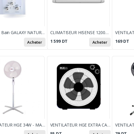
Chauffe Bain GALAXY NATUREL 6 Litres - Blanc
CLIMATISEUR HISENSE 12000 INVERTER TROPICALISÉ / CHAUD & FROID
1 599
DT
169
DT
Acheter
Acheter
VENTILATEUR HGE 34W - MARINA - BLANC
VENTILATEUR HGE EXTRA CARRÉ 43W NOIR
55
DT
79
DT