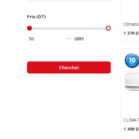
Prix (DT)
1 379
D
—
Chercher
1 499
D