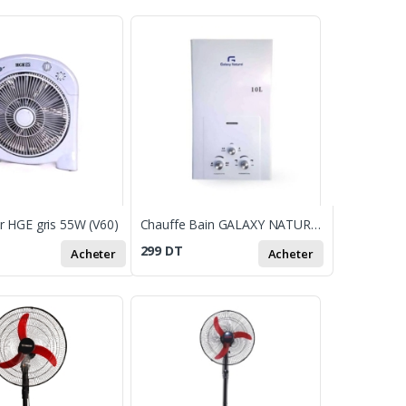
ur HGE gris 55W (V60)
Chauffe Bain GALAXY NATUREL 10 Litres Gaz Bouteille - Blanc
299
DT
Acheter
Acheter