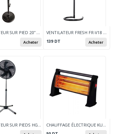
VENTILATEUR SUR PIED 20” FRESH FR-V20 - NOIR&ROUGE
VENTILATEUR FRESH FR-V18 - 18" - NOIR ET ROUGE
139
DT
Acheter
Acheter
VENTILATEUR SUR PIEDS HGE HGE-MAXIMUM - NOIR
CHAUFFAGE ÉLECTRIQUE KUMTEL 1500W - NOIR
50
DT