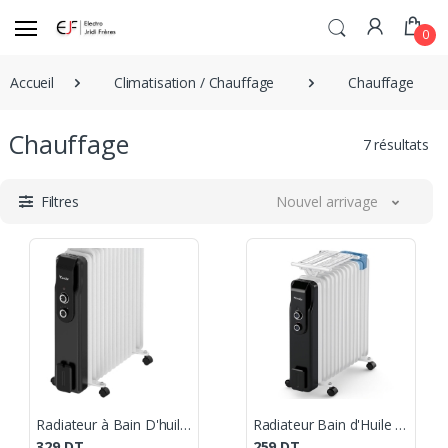
0
Accueil
Climatisation / Chauffage
Chauffage
Chauffage
7 résultats
Filtres
Nouvel arrivage
Radiateur à Bain D'huile Condor 13 Eléments 2600W Blanc &Noir
Radiateur Bain d'Huile CONDOR /11 Éléments / 2500W / Blanc
329
DT
259
DT