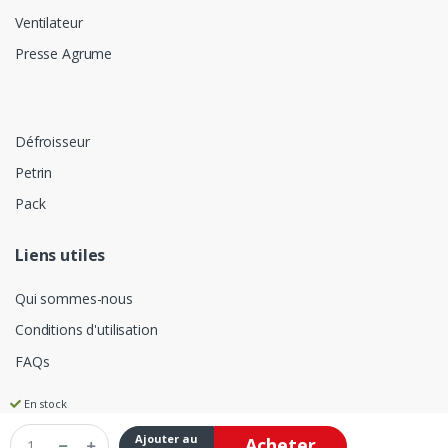
Ventilateur
Presse Agrume
Défroisseur
Petrin
Pack
Liens utiles
Qui sommes-nous
Conditions d'utilisation
FAQs
En stock
Ajouter au
Acheter
©
Electro Jridi Frére
- Tous les droits sont réservés