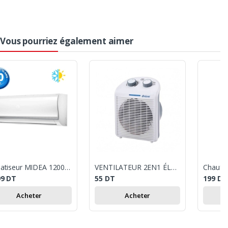
Vous pourriez également aimer
Climatiseur MIDEA 12000 BTU Chaud & Froid - Blanc
VENTILATEUR 2EN1 ÉLECTRIQUE ORIENT OCE-1750 - BLANC
99
DT
55
DT
199
DT
Acheter
Acheter