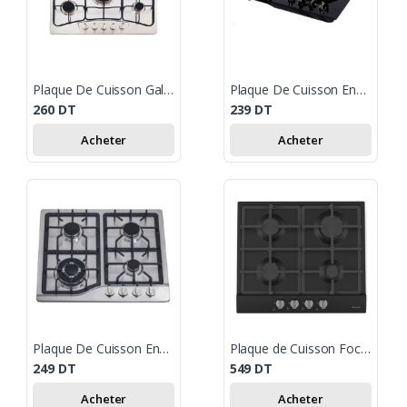
Plaque De Cuisson Galaxy Naturel SILVER 5 Feux 90 cm - Inox
Plaque De Cuisson Encastrable GALAXY NATUREL 4 Feux - Noir
260
DT
239
DT
Acheter
Acheter
Plaque De Cuisson Encastrable GALAXY NATUREL 4 Feux - Inox
Plaque de Cuisson Focus Fonte Thermocouple 60 cm F.4008BS Noir
249
DT
549
DT
Acheter
Acheter