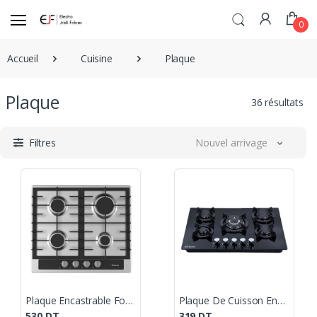
0
Accueil
Cuisine
Plaque
Plaque
36 résultats
Filtres
Nouvel arrivage
Plaque Encastrable Focus 4F - 60CM
Plaque De Cuisson Encastrable ORIENT 5 Feux - Noir
530
DT
319
DT