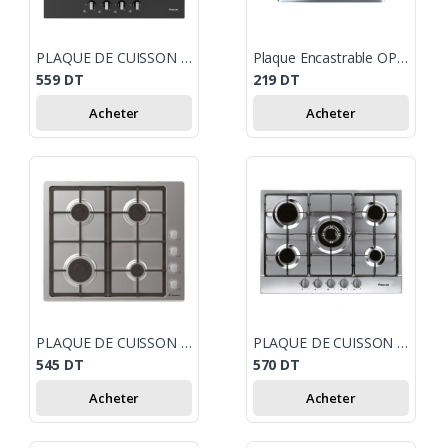
PLAQUE DE CUISSON FOCUS F404B 4 FEUX 60 CM - NOIR
Plaque Encastrable OP-4F-IV
559
DT
219
DT
Acheter
Acheter
PLAQUE DE CUISSON CANDY CHG6LX 4 FEUX INOX
PLAQUE DE CUISSON FOCUS F407X 5 FEUX 70 CM INOX
545
DT
570
DT
Acheter
Acheter