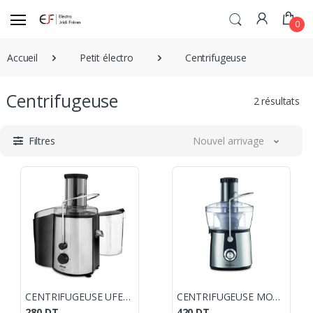
0
Accueil
Petit électro
Centrifugeuse
Centrifugeuse
2 résultats
Filtres
Nouvel arrivage
CENTRIFUGEUSE UFESA DELUX LC5750 / 1000 W / NOIR
CENTRIFUGEUSE MOULINEX JUICE EXPRESS 800 W INOX
280
DT
420
DT