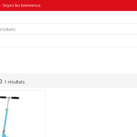
- Soyez les bienvenus
o
1 résultats