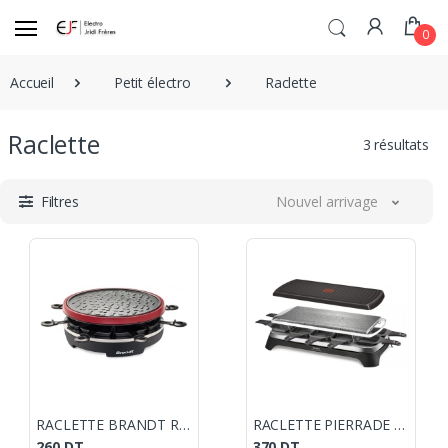
0
Accueil
Petit électro
Raclette
Raclette
3 résultats
Filtres
Nouvel arrivage
RACLETTE BRANDT RAC800MG2 / 900W
RACLETTE PIERRADE TEFAL 3 EN 1
260
DT
370
DT