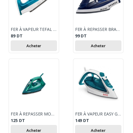
FER À VAPEUR TEFAL FV1026LO 1200W - BLEU
FER À REPASSER BRANDT BFV20B 2200W
89
DT
99
DT
Acheter
Acheter
FER À REPASSER MOULINEX VIRTUO 2000W
FER À VAPEUR EASY GLISS PLUS TEFAL 2500W
125
DT
149
DT
Acheter
Acheter