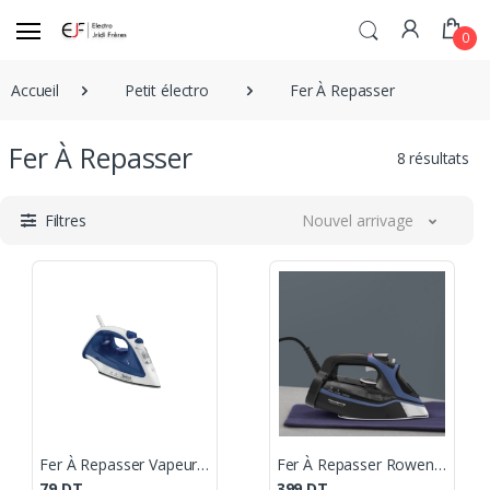
0
Accueil
Petit électro
Fer À Repasser
Fer À Repasser
8 résultats
Filtres
Nouvel arrivage
Fer À Repasser Vapeur Tefal 1200W- Bleu
Fer À Repasser Rowenta 3000W - Noir & Bleu
79
DT
399
DT