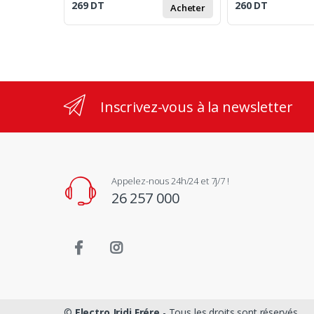
269
DT
260
DT
Acheter
Inscrivez-vous à la newsletter
Appelez-nous 24h/24 et 7j/7 !
26 257 000
©
Electro Jridi Frére
- Tous les droits sont réservés