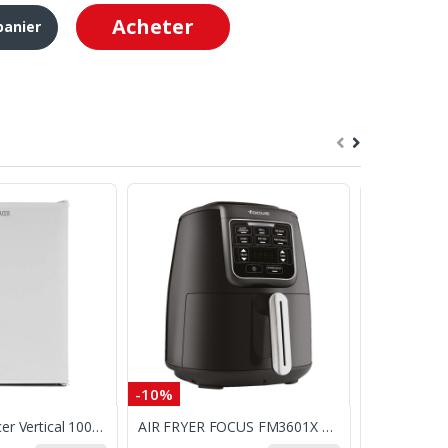
Acheter
panier
-10%
Congélateur Acer Vertical 100L Blanc
AIR FRYER FOCUS FM3601X 1550W 4L NOIR