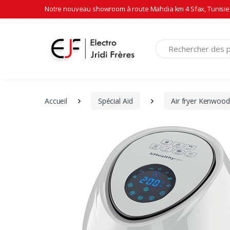
Notre nouveau showroom à route Mahdia km 4 Sfax, Tunisie 
Recherche
Accueil
Spécial Aïd
Air fryer Kenwood