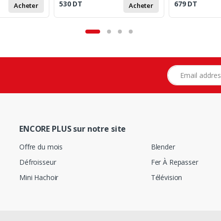
530
DT
679
DT
Acheter
Acheter
Adresse e-mail
ENCORE PLUS sur notre site
Offre du mois
Blender
Défroisseur
Fer À Repasser
Mini Hachoir
Télévision