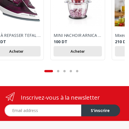
FER À REPASSER TEFAL FV2835EO EXPRESS 2400W - VIOLET
MINI HACHOIR ARNICA 1.3 L - 500W - GH21132 - ROUGE
9
DT
100
DT
210
DT
Acheter
Acheter
Inscrivez-vous à la newsletter
Adresse e-mail
S'inscrire