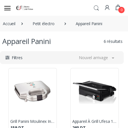
0
Accueil
Petit électro
Appareil Panini
Appareil Panini
6 résultats
Filtres
Nouvel arrivage
Grill Panini Moulinex Inox - SM156140
Appareil À Grill Ufesa 1600W Noir
159
DT
260
DT