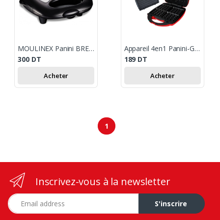
MOULINEX Panini BREAK TIME 3 EN 1 CROQUE/GAUFRE/GRILL
Appareil 4en1 Panini-Gaufre-Zouza-Maamoul 1200W Galaxy Naturel 689C-1
300
DT
189
DT
Acheter
Acheter
1
Inscrivez-vous à la newsletter
Adresse e-mail
S'inscrire