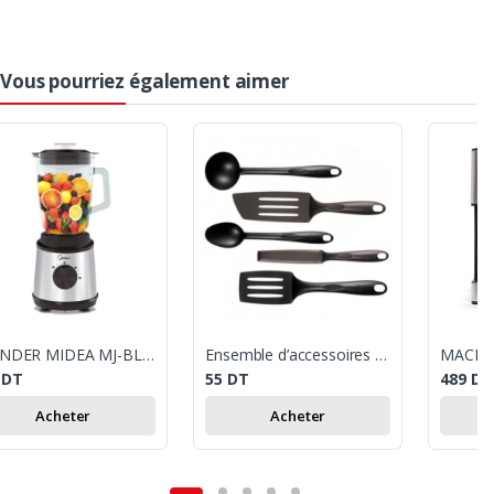
Vous pourriez également aimer
BLENDER MIDEA MJ-BL6006W 800W - INOX
Ensemble d’accessoires de cuisine 5 pièces Tefal
0
DT
55
DT
489
DT
Acheter
Acheter