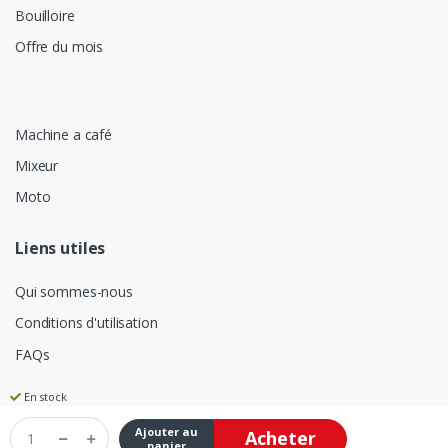
Bouilloire
Offre du mois
Machine a café
Mixeur
Moto
Liens utiles
Qui sommes-nous
Conditions d'utilisation
FAQs
En stock
Ajouter au
Acheter
©
Electro Jridi Frére
- Tous les droits sont réservés
panier