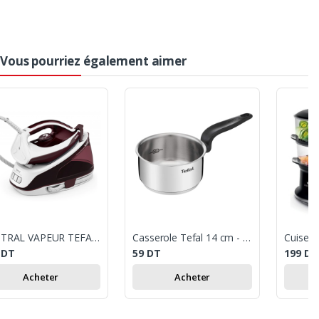
Vous pourriez également aimer
CENTRAL VAPEUR TEFAL EXPRESS ESSENTIAL SV6120/ 2200W
Casserole Tefal 14 cm - Inox
9
DT
59
DT
199
DT
Acheter
Acheter