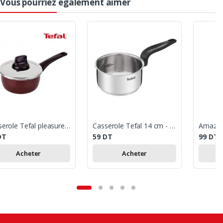
Vous pourriez également aimer
Casserole Tefal pleasure 16cm - Rouge
Casserole Tefal 14 cm - Inox
DT
59
DT
99
DT
Acheter
Acheter