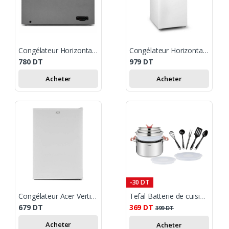
Congélateur Horizontal FRESH FDF220 220L - Silver
Congélateur Horizontal WHIRLPOOL WH141AE 170 Litres - Blanc
780
DT
979
DT
Acheter
Acheter
-30 DT
Congélateur Acer Vertical 100L Blanc
Tefal Batterie de cuisine 13 pièces
679
DT
369
DT
399
DT
Acheter
Acheter