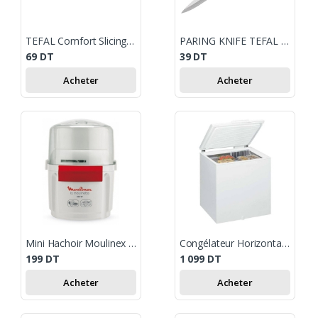
TEFAL Comfort Slicing Knife 20 cm
PARING KNIFE TEFAL COMFORT 9CM
69
DT
39
DT
Acheter
Acheter
Mini Hachoir Moulinex Moulinette / Blanc
Congélateur Horizontal WHIRLPOOL 212 Litres - Blanc
199
DT
1 099
DT
Acheter
Acheter