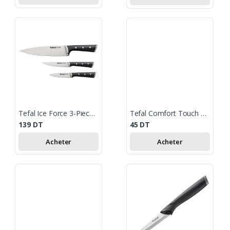
Tefal Ice Force 3-Piece Set
Tefal Comfort Touch – Utility Knife 12cm + Cover
139
DT
45
DT
Acheter
Acheter