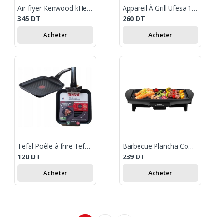
Air fryer Kenwood kHealthy Fry 1500W 3.8L Blanc
Appareil À Grill Ufesa 1600W Noir
345
DT
260
DT
Acheter
Acheter
Tefal Poêle à frire Tefal selction titanium - 26x26CM - tous feux+induction
Barbecue Plancha Compact Tefal
120
DT
239
DT
Acheter
Acheter