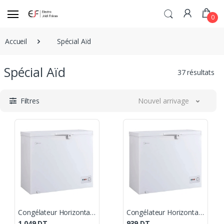
0
Accueil
Spécial Aïd
Spécial Aïd
37 résultats
Filtres
Nouvel arrivage
Congélateur Horizontal Midea 191 Litres Blanc
Congélateur Horizontal Midea 179 Litres Blanc
1 049
DT
939
DT