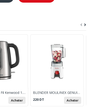
Bouilloire Sans Fil Kenwood 1.7L Inox
BLENDER MOULINEX GENUINE LM240B25
220
DT
160
DT
Acheter
Acheter