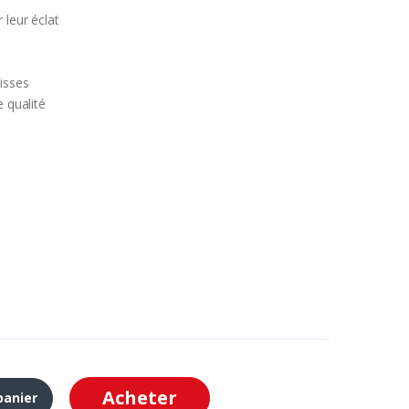
 leur éclat
isses
e qualité
Acheter
panier