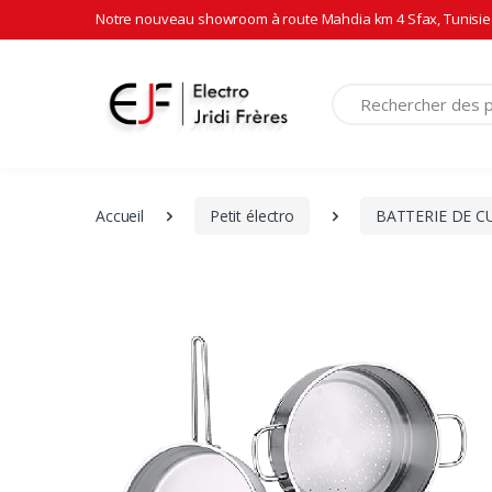
Notre nouveau showroom à route Mahdia km 4 Sfax, Tunisie 
Recherche
Accueil
Petit électro
BATTERIE DE C