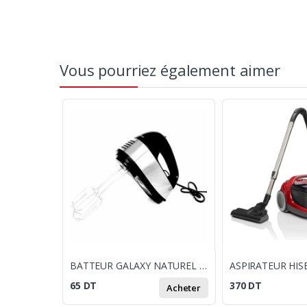
Vous pourriez également aimer
BATTEUR GALAXY NATUREL A MAIN NOIR & INOX
65
DT
370
DT
Acheter