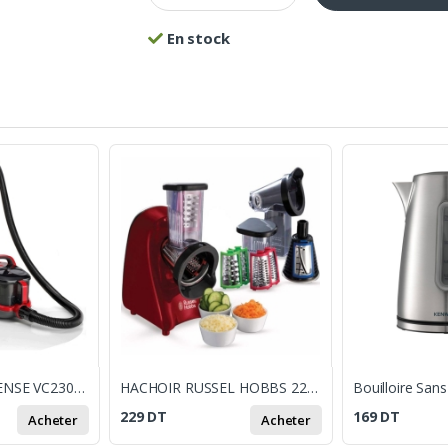
En stock
ASPIRATEUR HISENSE VC2302GALRCY ROUGE
HACHOIR RUSSEL HOBBS 22280 SLICE & GO DESIRE - ROUGE
229
DT
169
DT
Acheter
Acheter