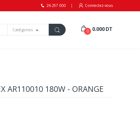
26 257 000
Connectez-vous
0.000 DT
Catégories
0
X AR110010 180W - ORANGE