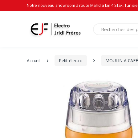
Notre nouveau showroom à route Mahdia km 4 Sfax, Tunisie 
Recherche
Accueil
Petit électro
MOULIN A CAFÉ