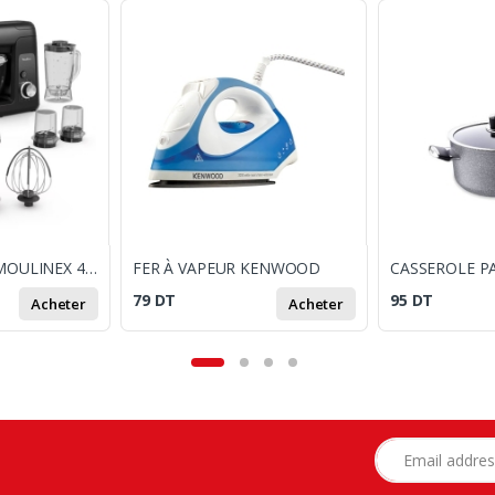
ROBOT PÉTRIN MOULINEX 4.6L 1100W / Noir /
FER À VAPEUR KENWOOD
79
DT
95
DT
Acheter
Acheter
Adresse e-mail