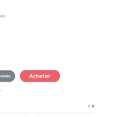
ques
Acheter
panier
.