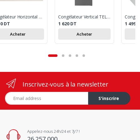
Congélateur Horizontal Condor CFH-T39GM05 / 290L
Congélateur Vertical TELEFUNKEN FRIG-371I 307 Litres - Inox
30
DT
1 620
DT
1 499
Acheter
Acheter
Inscrivez-vous à la newsletter
Adresse e-mail
S'inscrire
Appelez-nous 24h/24 et 7j/7 !
26 257 000