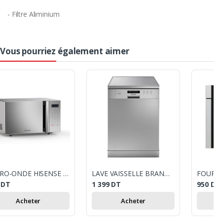
- Filtre Aliminium
Vous pourriez également aimer
MICRO-ONDE HISENSE 23 LITRES - SILVER
LAVE VAISSELLE BRANDT LVC137S /13 COUVERTS / SILVER
9
DT
1 399
DT
950
DT
Acheter
Acheter