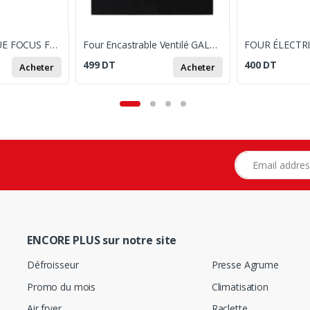
FOUR ÉLECTRIQUE FOCUS F35G 35 L - GRIS
Four Encastrable Ventilé GALAXY NATUREL 56 Litres - Noir
499
DT
400
DT
Acheter
Acheter
Adresse e-mail
ENCORE PLUS sur notre site
Défroisseur
Presse Agrume
Promo du mois
Climatisation
Air fryer
Raclette