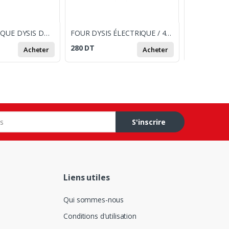
FOUR ÉLECTRIQUE DYSIS DM7001 70 LITRES - SILVER
FOUR DYSIS ÉLECTRIQUE / 45 LITRES - SILVER
280
DT
950
DT
Acheter
Acheter
S'inscrire
Liens utiles
Qui sommes-nous
Conditions d'utilisation