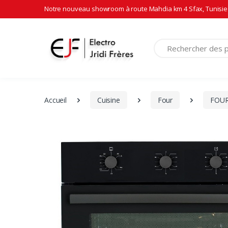
Notre nouveau showroom à route Mahdia km 4 Sfax, Tunisie 
Recherche
Accueil
Cuisine
Four
FOUR