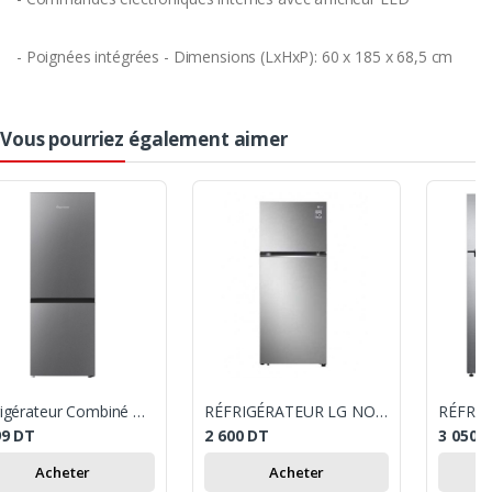
- Poignées intégrées - Dimensions (LxHxP): 60 x 185 x 68,5 cm
Vous pourriez également aimer
Réfrigérateur Combiné WHIRLPOOL 360 Litres NoFrost - Inox
RÉFRIGÉRATEUR LG NO FROST - 340L - B312PLGB - SILVER
99
DT
2 600
DT
3 050
Acheter
Acheter