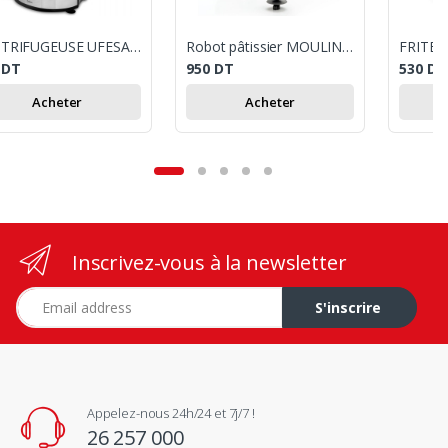
CENTRIFUGEUSE UFESA DELUX LC5750 / 1000 W / NOIR
Robot pâtissier MOULINEX MASTERCHEF GOURMET, KIT PATISSERIE, FOUET FLEX
0
DT
950
DT
530
DT
Acheter
Acheter
Inscrivez-vous à la newsletter
Adresse e-mail
S'inscrire
Appelez-nous 24h/24 et 7j/7 !
26 257 000