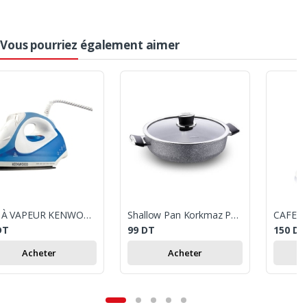
Vous pourriez également aimer
FER À VAPEUR KENWOOD
Shallow Pan Korkmaz Palma - 24Cm Gris
DT
99
DT
150
DT
Acheter
Acheter