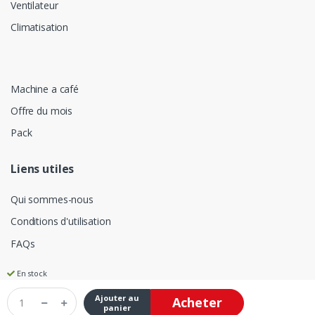
Ventilateur
Climatisation
Machine a café
Offre du mois
Pack
Liens utiles
Qui sommes-nous
Conditions d'utilisation
FAQs
En stock
Ajouter au
Acheter
©
Electro Jridi Frére
- Tous les droits sont réservés
panier