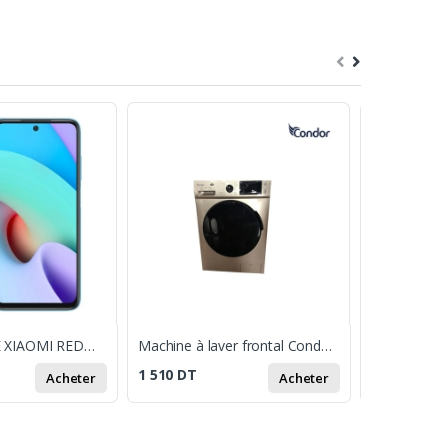
SMARTPHONE XIAOMI REDMI 10 2022 4GO 128GO - BLEU
Machine à laver frontal Condor 10,5Kg - gold WF10-M15GL
1 510
DT
1 849
DT
Acheter
Acheter