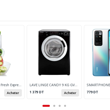
Hachoir Moulinex Fresh Express / Rouge
LAVE LINGE CANDY 9 KG GVS149DC3B NOIR
1 379
DT
779
DT
Acheter
Acheter