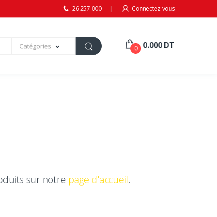
26 257 000
Connectez-vous
0.000 DT
Catégories
0
oduits sur notre
page d'accueil
.